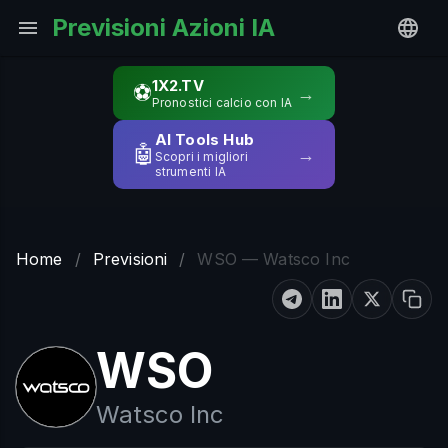
Previsioni Azioni IA
1X2.TV
⚽
→
Pronostici calcio con IA
AI Tools Hub
🤖
→
Scopri i migliori
strumenti IA
Home
/
Previsioni
/
WSO — Watsco Inc
WSO
Watsco Inc