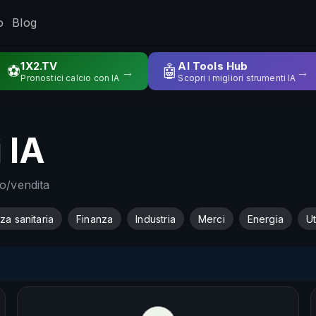
o
Blog
1X2.TV
AI Tools Hub
⚽
🤖
→
→
Pronostici calcio con IA
Scopri i migliori strumenti IA
 IA
to/vendita
za sanitaria
Finanza
Industria
Merci
Energia
Ut