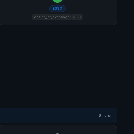
ESSO
dealer_int_exchange
RUB
8 azioni