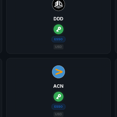
DDD
ESSO
USD
ACN
ESSO
USD