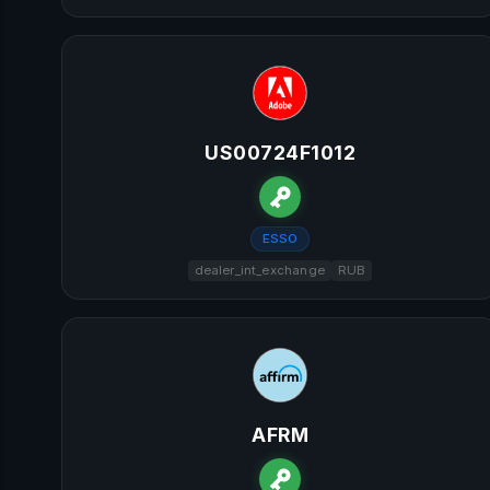
US00724F1012
ESSO
dealer_int_exchange
RUB
AFRM