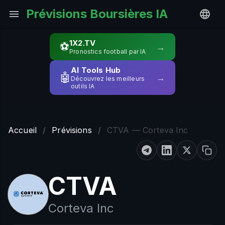
Prévisions Boursières IA
1X2.TV
⚽
→
Pronostics football par IA
AI Tools Hub
🤖
→
Découvrez les meilleurs
outils IA
Accueil
/
Prévisions
/
CTVA — Corteva Inc
CTVA
Corteva Inc