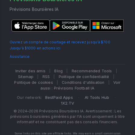
Prévisions Boursières IA
Ouvrez un compte de courtage et recevez jusqu'à $700
Jusqu'à $1000 en actions ici
Assistance
Inviter des amis
|
Blog
|
Recommended Tools
|
Sitemap
|
RSS
|
Politique de confidentialité
|
Politique de cookies
|
Conditions d'utilisation
|
Voir
aussi : Prévisions Football IA
Our network:
BestPaid Apps
·
AI Tools Hub
·
1X2.TV
© 2024–2026 Prévisions Boursières IA. Avertissement : Les
prévisions boursières générées par l'IA sont uniquement à titre
informatif et ne constituent pas des conseils financiers.
Some links on this site are affiliate links. We may earn a small commission