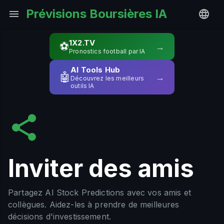
Prévisions Boursières IA
1X2.TV
⚽
→
Pronostics football par IA
AI Tools Hub
🤖
→
Découvrez les meilleurs
outils IA
Inviter des amis
Partagez AI Stock Predictions avec vos amis et
collègues. Aidez-les à prendre de meilleures
décisions d'investissement.