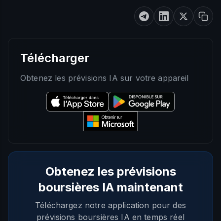
Télécharger
Obtenez les prévisions IA sur votre appareil
Obtenez les prévisions
boursières IA maintenant
Téléchargez notre application pour des
prévisions boursières IA en temps réel