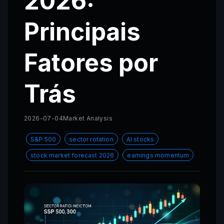
2026:
Principais
Fatores por
Trás
2026-07-04
Market Analysis
S&P 500
sector rotation
AI stocks
stock market forecast 2026
earnings momentum