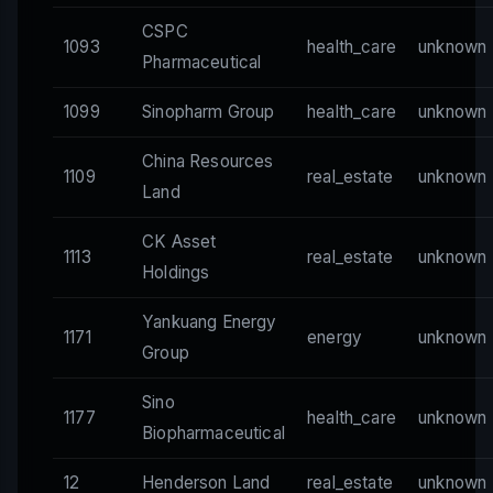
CSPC
1093
health_care
unknown
Pharmaceutical
1099
Sinopharm Group
health_care
unknown
China Resources
1109
real_estate
unknown
Land
CK Asset
1113
real_estate
unknown
Holdings
Yankuang Energy
1171
energy
unknown
Group
Sino
1177
health_care
unknown
Biopharmaceutical
12
Henderson Land
real_estate
unknown