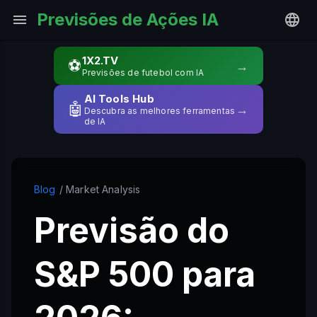
Previsões de Ações IA
1X2.TV
⚽
→
Previsões de futebol com IA
AI Tools Hub
🤖
→
Descubra as melhores ferramentas
de IA
Blog
/ Market Analysis
Previsão do
S&P 500 para