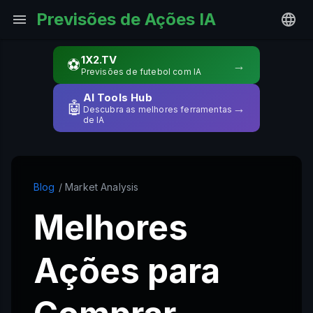
Previsões de Ações IA
1X2.TV
⚽
→
Previsões de futebol com IA
AI Tools Hub
🤖
→
Descubra as melhores ferramentas
de IA
Blog
/ Market Analysis
Melhores
Ações para