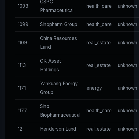
CSPC
1093
health_care
unknown
Pharmaceutical
1099
Sinopharm Group
health_care
unknown
China Resources
1109
real_estate
unknown
Land
CK Asset
1113
real_estate
unknown
Holdings
Yankuang Energy
1171
energy
unknown
Group
Sino
1177
health_care
unknown
Biopharmaceutical
12
Henderson Land
real_estate
unknown