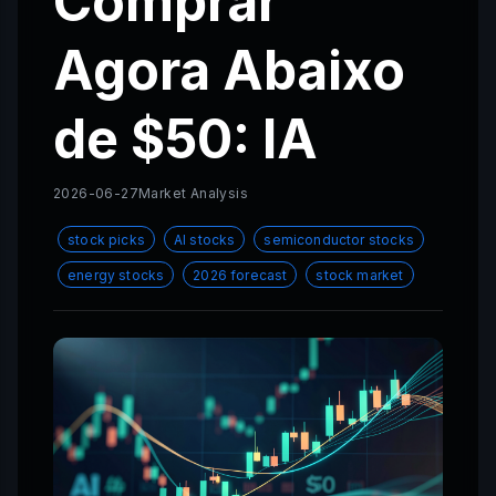
Comprar
Agora Abaixo
de $50: IA
2026-06-27
Market Analysis
stock picks
AI stocks
semiconductor stocks
energy stocks
2026 forecast
stock market