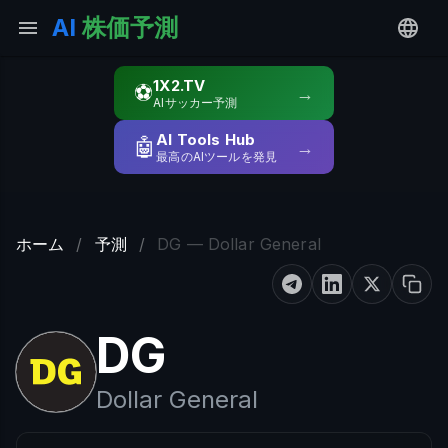
AI
株価予測
1X2.TV
⚽
→
AIサッカー予測
AI Tools Hub
🤖
→
最高のAIツールを発見
ホーム
/
予測
/
DG — Dollar General
DG
Dollar General