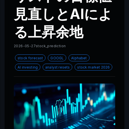
見直しとAIによ
る上昇余地
2026-05-27
stock_prediction
stock forecast
GOOGL
Alphabet
AI investing
analyst resets
stock market 2026