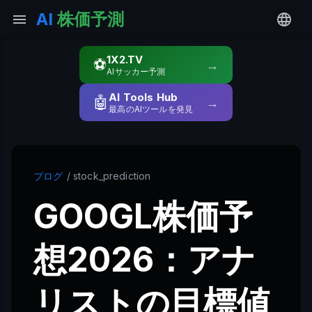
AI
株価予測
1X2.TV
⚽
→
AIサッカー予測
AI Tools Hub
🤖
→
最高のAIツールを発見
ブログ
/ stock_prediction
GOOGL株価予
想2026：アナ
リストの目標値