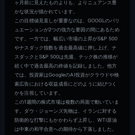
ヶ月前に見えたものよりも、よりニュアンス豊
かな状況が描かれています。
この目標値見直しが重要なのは、GOOGLのバリ
ュエーションが2つの強力な要因の間にあるため
です。一方では、幅広い市場の上昇がS&P 500
やナスダック指数を過去最高値に押し上げ、ナ
スダックとS&P 500は先週、テック株の推移が
続く中で過去最高の終値を記録しました。他方
では、投資家はGoogleのAI投資がクラウドや検
索広告における収益成長にどのように結びつく
かを注視しています。
この1週間の株式市場は複数の局面で動いていま
す。ダウ・ジョーンズ先物は、イランに対する
防衛的な打撃にもかかわらず上昇し、WTI原油
は中東の和平合意への期待から下落しました。