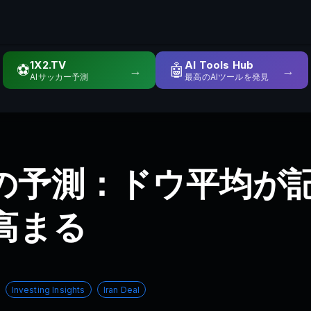
1X2.TV
AI Tools Hub
⚽
🤖
→
→
AIサッカー予測
最高のAIツールを発見
の予測：ドウ平均が
高まる
Investing Insights
Iran Deal