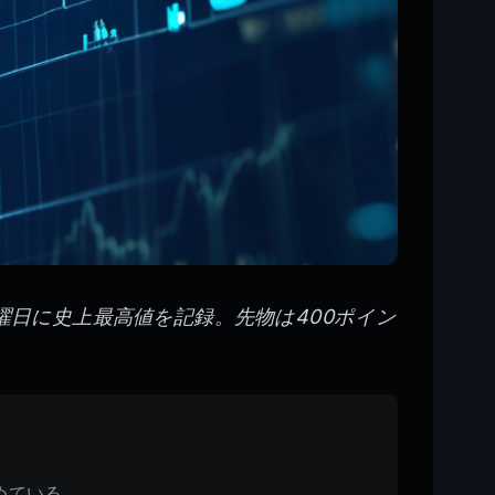
曜日に史上最高値を記録。先物は400ポイン
。
。
めている。