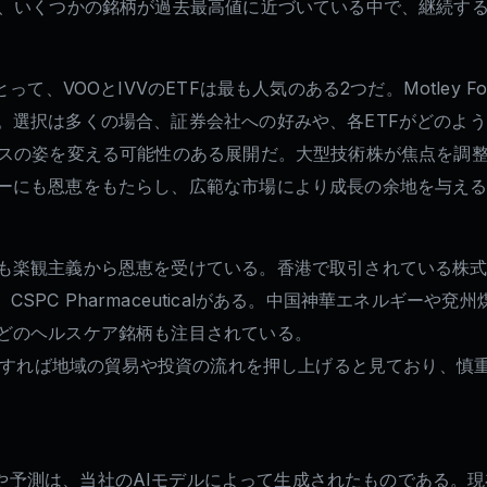
は、いくつかの銘柄が過去最高値に近づいている中で、継続す
って、VOOとIVVのETFは最も人気のある2つだ。Motley
。選択は多くの場合、証券会社への好みや、各ETFがどのよ
スの姿を変える可能性のある展開だ。大型技術株が焦点を調整す
ーにも恩恵をもたらし、広範な市場により成長の余地を与え
楽観主義から恩恵を受けている。香港で取引されている株式のうち
echnology、CSPC Pharmaceuticalがある。中国神華エ
どのヘルスケア銘柄も注目されている。
成立すれば地域の貿易や投資の流れを押し上げると見ており、
ている価格予測や予測は、当社のAIモデルによって生成されたもので