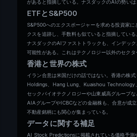
があると指摘している。ナスダックのAIの勢い
ETFとS&P500
S&P500へのエクスポージャーを求める投資家にと
クスを追跡し、手数料も似ていると指摘している
ナスダックのAIファストトラックも、インデック
可能性がある。これはテクノロジー以外のセクタ
香港と世界の株式
イラン合意は米国だけの話ではない。香港の株式も
Holdings、Hang Lung、Kuaishou T
セックバイオテクノロジーや山東威高グループな
AIAグループやICBCなどの金融株も、合意が
不動産銘柄にも関心が集まっている。
データに関する補足
AI Stock Predictionsに掲載され