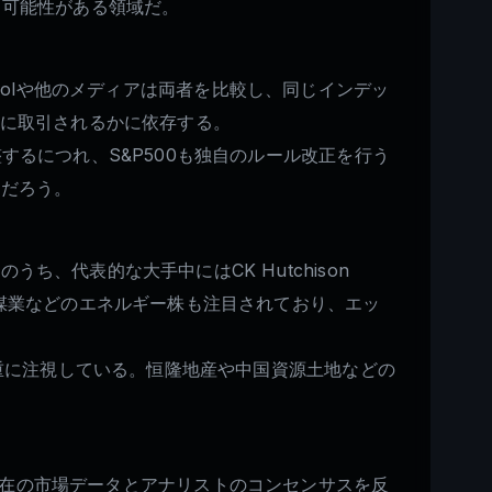
る可能性がある領域だ。
 Foolや他のメディアは両者を比較し、同じインデッ
うに取引されるかに依存する。
るにつれ、S&P500も独自のルール改正を行う
るだろう。
、代表的な大手中にはCK Hutchison
ネルギーや兗州煤業などのエネルギー株も注目されており、エッ
慎重に注視している。恒隆地産や中国資源土地などの
ある。現在の市場データとアナリストのコンセンサスを反