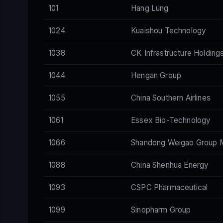
101
Hang Lung
1024
Kuaishou Technology
1038
CK Infrastructure Holding
1044
Hengan Group
1055
China Southern Airlines
1061
Essex Bio-Technology
1066
Shandong Weigao Group M
1088
China Shenhua Energy
1093
CSPC Pharmaceutical
1099
Sinopharm Group