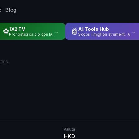
o
Blog
1X2.TV
AI Tools Hub
⚽
🤖
→
→
Pronostici calcio con IA
Scopri i migliori strumenti IA
ties
Valuta
HKD