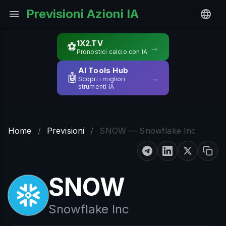
Previsioni Azioni IA
1X2.TV
⚽
→
Pronostici calcio con IA
AI Tools Hub
🤖
→
Scopri i migliori
strumenti IA
Home
/
Previsioni
/
SNOW — Snowflake Inc
SNOW
Snowflake Inc