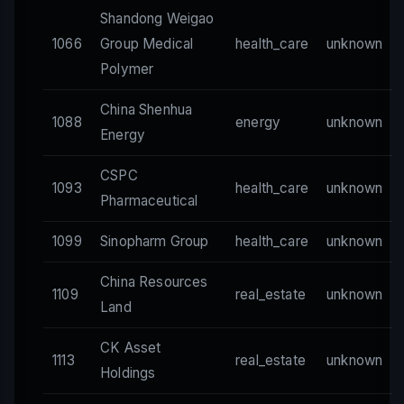
Shandong Weigao
1066
Group Medical
health_care
unknown
Polymer
China Shenhua
1088
energy
unknown
Energy
CSPC
1093
health_care
unknown
Pharmaceutical
1099
Sinopharm Group
health_care
unknown
China Resources
1109
real_estate
unknown
Land
CK Asset
1113
real_estate
unknown
Holdings