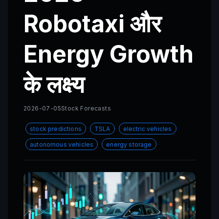
Robotaxi और
Energy Growth
के लक्ष्य
2026-07-05
Stock Forecasts
stock predictions
TSLA
electric vehicles
autonomous vehicles
energy storage