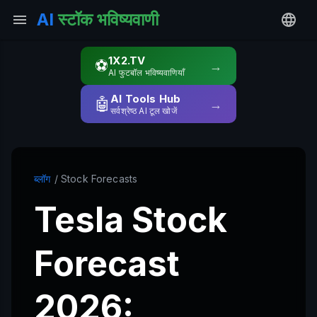
AI
स्टॉक भविष्यवाणी
1X2.TV
⚽
→
AI फुटबॉल भविष्यवाणियाँ
AI Tools Hub
🤖
→
सर्वश्रेष्ठ AI टूल खोजें
ब्लॉग
/ Stock Forecasts
Tesla Stock
Forecast
2026: