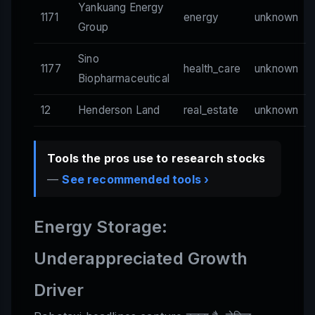
Yankuang Energy
1171
energy
unknown
Group
Sino
1177
health_care
unknown
Biopharmaceutical
12
Henderson Land
real_estate
unknown
Tools the pros use to research stocks
—
See recommended tools ›
Energy Storage:
Underappreciated Growth
Driver