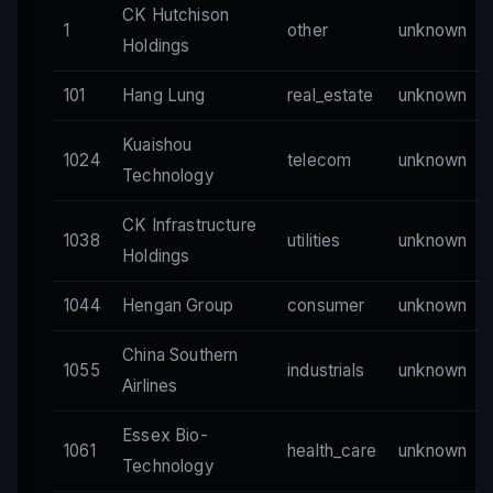
CK Hutchison
1
other
unknown
Holdings
101
Hang Lung
real_estate
unknown
Kuaishou
1024
telecom
unknown
Technology
CK Infrastructure
1038
utilities
unknown
Holdings
1044
Hengan Group
consumer
unknown
China Southern
1055
industrials
unknown
Airlines
Essex Bio-
1061
health_care
unknown
Technology