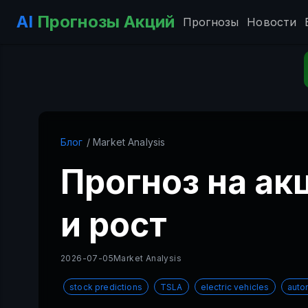
AI
Прогнозы Акций
Прогнозы
Новости
Блог
/ Market Analysis
Прогноз на акц
и рост
2026-07-05
Market Analysis
stock predictions
TSLA
electric vehicles
auto