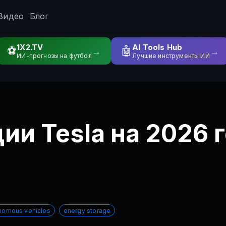
Видео
Блог
1X2.TV
AI Tools Hub
⚽
🤖
→
→
ИИ-прогнозы на футбол
Лучшие инструменты ИИ
ии Tesla на 2026 
nomous vehicles
energy storage