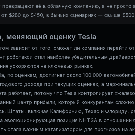
 превращают её в облачную компанию, а не просто 
от $280 до $450, в бычьих сценариях — свыше $500
а, меняющий оценку Tesla
огом зависит от того, сможет ли компания перейти 
 роботакси стал наиболее убедительным драйвером: т
ния ускоряются на ключевых рынках.
la, по оценкам, достигнет около 100 000 автомобиле
 годового дохода при текущих оценках, а маржинал
нта работает, потому что Tesla контролирует «желез
ванный центр прибыли, который конкурентам сложно
сь. Штаты, включая Калифорнию, Техас и Флориду, 
 а эволюционирующая позиция NHTSA в отношении 
ть стала важным катализатором для прогнозов на акц