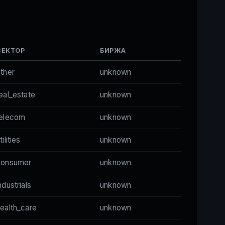
СЕКТОР
БИРЖА
ther
unknown
eal_estate
unknown
telecom
unknown
tilities
unknown
consumer
unknown
ndustrials
unknown
ealth_care
unknown