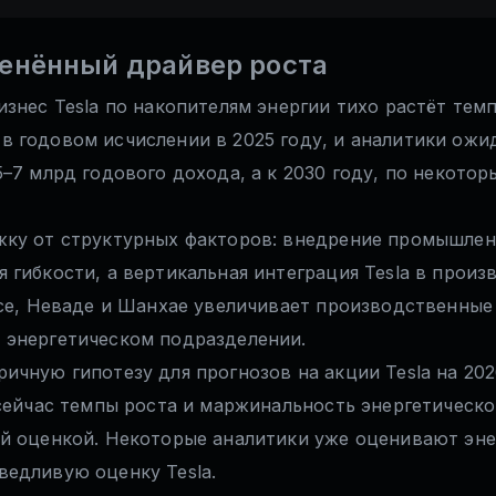
ценённый драйвер роста
изнес Tesla по накопителям энергии тихо растёт тем
 годовом исчислении в 2025 году, и аналитики ожид
–7 млрд годового дохода, а к 2030 году, по некото
жку от структурных факторов: внедрение промышлен
 гибкости, а вертикальная интеграция Tesla в прои
асе, Неваде и Шанхае увеличивает производственны
 энергетическом подразделении.
ичную гипотезу для прогнозов на акции Tesla на 20
 сейчас темпы роста и маржинальность энергетическ
ой оценкой. Некоторые аналитики уже оценивают эне
ведливую оценку Tesla.