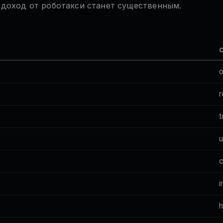
 доход от роботакси станет существенным.
o
r
u
i
h