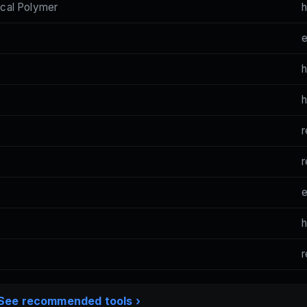
cal Polymer
h
h
h
r
r
h
r
See recommended tools ›