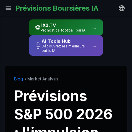
Prévisions Boursières IA
1X2.TV
⚽
→
Pronostics football par IA
AI Tools Hub
🤖
→
Découvrez les meilleurs
outils IA
Blog
/ Market Analysis
Prévisions
S&P 500 2026