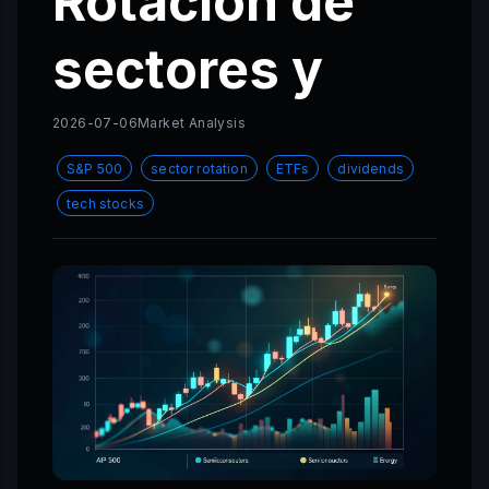
Rotación de
sectores y
2026-07-06
Market Analysis
S&P 500
sector rotation
ETFs
dividends
tech stocks