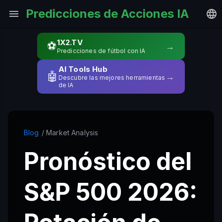
Predicciones de Acciones IA
1X2.TV
⚽
→
Predicciones de fútbol con IA
AI Tools Hub
🤖
→
Descubre las mejores herramientas
de IA
Blog
/ Market Analysis
Pronóstico del
S&P 500 2026: