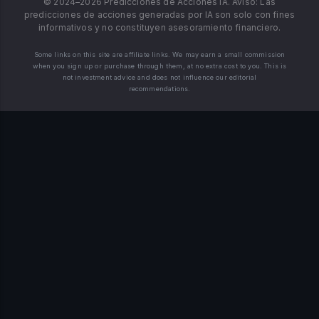
© 2024–2026 Predicciones de Acciones IA. Aviso: Las
predicciones de acciones generadas por IA son solo con fines
informativos y no constituyen asesoramiento financiero.
Some links on this site are affiliate links. We may earn a small commission
when you sign up or purchase through them, at no extra cost to you. This is
not investment advice and does not influence our editorial
recommendations.