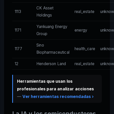
CK Asset
1113
real_estate
unknow
Holdings
Yankuang Energy
1171
energy
unknow
Group
Sino
1177
health_care
unknow
Biopharmaceutical
12
Henderson Land
real_estate
unknow
Herramientas que usan los
profesionales para analizar acciones
—
Ver herramientas recomendadas ›
La IA y los semiconductores