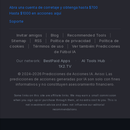
Abra una cuenta de corretaje y obtenga hasta $700
Hasta $1000 en acciones aquí
Soporte
Invitar amigos
|
Blog
|
Recommended Tools
|
Sitemap
|
RSS
|
Política de privacidad
|
Política de
cookies
|
Términos de uso
|
Ver también: Predicciones
de Fútbol IA
Our network:
BestPaid Apps
·
AI Tools Hub
·
1X2.TV
© 2024–2026 Predicciones de Acciones IA. Aviso: Las
predicciones de acciones generadas por IA son solo con fines
informativos y no constituyen asesoramiento financiero.
Some links on this site are affiliate links. We may earn a small commission
when you sign up or purchase through them, at no extra cost to you. This is
not investment advice and does not influence our editorial
recommendations.