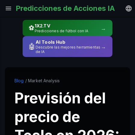
Predicciones de Acciones IA
1X2.TV
⚽
→
Predicciones de fútbol con IA
AI Tools Hub
🤖
→
Descubre las mejores herramientas
de IA
Blog
/ Market Analysis
Previsión del
precio de