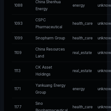
China Shenhua
1088
energy
unknow
Energy
CSPC
1093
health_care
unknow
Pharmaceutical
1099
Sinopharm Group
health_care
unknow
China Resources
1109
real_estate
unknow
Land
CK Asset
1113
real_estate
unknow
Holdings
Yankuang Energy
1171
energy
unknow
Group
Sino
1177
health_care
unknow
Biopharmaceutical