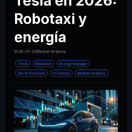
Tesla en 2026:
Robotaxi y
energía
2026-07-02
Market Analysis
Tesla
Robotaxi
Energy Storage
Stock Forecast
EV Sector
Market Analysis