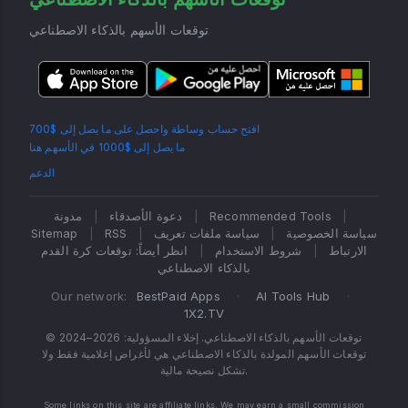
توقعات الأسهم بالذكاء الاصطناعي
افتح حساب وساطة واحصل على ما يصل إلى $700
ما يصل إلى $1000 في الأسهم هنا
الدعم
|
Recommended Tools
|
دعوة الأصدقاء
|
مدونة
سياسة الخصوصية
|
سياسة ملفات تعريف
|
RSS
|
Sitemap
الارتباط
|
شروط الاستخدام
|
انظر أيضاً: توقعات كرة القدم
بالذكاء الاصطناعي
Our network:
BestPaid Apps
·
AI Tools Hub
·
1X2.TV
© 2024–2026 توقعات الأسهم بالذكاء الاصطناعي. إخلاء المسؤولية:
توقعات الأسهم المولدة بالذكاء الاصطناعي هي لأغراض إعلامية فقط ولا
تشكل نصيحة مالية.
Some links on this site are affiliate links. We may earn a small commission