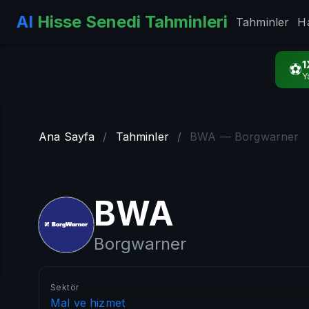
AI
Hisse Senedi Tahminleri
Tahminler
H
1
⚽
Y
Ana Sayfa
/
Tahminler
/
BWA — Borgwarner
BWA
Borgwarner
Sektör
Mal ve hizmet