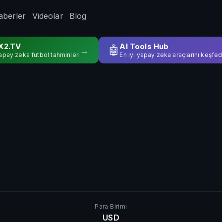
aberler
Videolar
Blog
X2.TV
AI Tools Hub
🤖
→
apay zeka futbol tahminleri
En iyi yapay zeka araçlarını keşfed
Para Birimi
USD