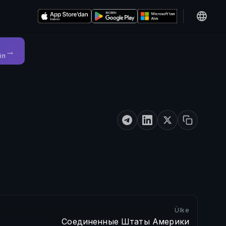
→
in
Ülke
Соединенные Штаты Америки