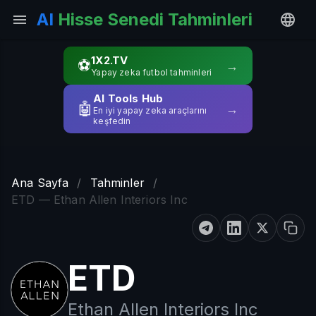
AI
Hisse Senedi Tahminleri
1X2.TV
⚽
→
Yapay zeka futbol tahminleri
AI Tools Hub
🤖
→
En iyi yapay zeka araçlarını
keşfedin
Ana Sayfa
/
Tahminler
/
ETD — Ethan Allen Interiors Inc
ETD
Ethan Allen Interiors Inc