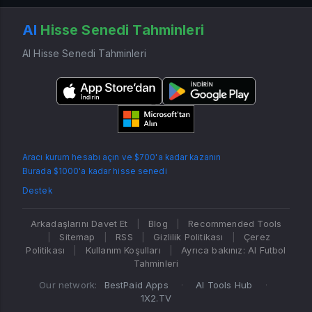
AI
Hisse Senedi Tahminleri
AI Hisse Senedi Tahminleri
Aracı kurum hesabı açın ve $700'a kadar kazanın
Burada $1000'a kadar hisse senedi
Destek
Arkadaşlarını Davet Et
|
Blog
|
Recommended Tools
|
Sitemap
|
RSS
|
Gizlilik Politikası
|
Çerez
Politikası
|
Kullanım Koşulları
|
Ayrıca bakınız: AI Futbol
Tahminleri
Our network:
BestPaid Apps
·
AI Tools Hub
·
1X2.TV