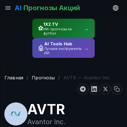
AI
Прогнозы Акций
1X2.TV
⚽
→
ИИ-прогнозы на
футбол
AI Tools Hub
🤖
→
Лучшие инструменты
ИИ
Главная
/
Прогнозы
/
AVTR — Avantor Inc.
AVTR
Avantor Inc.