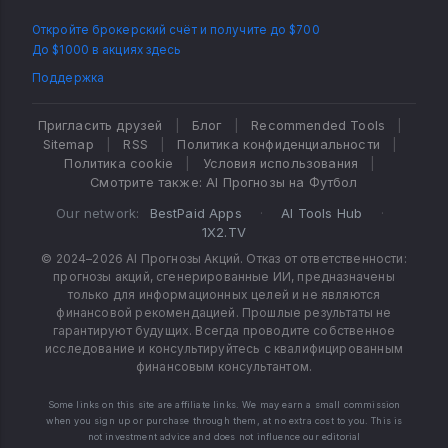
Откройте брокерский счёт и получите до $700
До $1000 в акциях здесь
Поддержка
Пригласить друзей
|
Блог
|
Recommended Tools
|
Sitemap
|
RSS
|
Политика конфиденциальности
|
Политика cookie
|
Условия использования
|
Смотрите также: AI Прогнозы на Футбол
Our network:
BestPaid Apps
·
AI Tools Hub
·
1X2.TV
© 2024–2026 AI Прогнозы Акций. Отказ от ответственности:
прогнозы акций, сгенерированные ИИ, предназначены
только для информационных целей и не являются
финансовой рекомендацией. Прошлые результаты не
гарантируют будущих. Всегда проводите собственное
исследование и консультируйтесь с квалифицированным
финансовым консультантом.
Some links on this site are affiliate links. We may earn a small commission
when you sign up or purchase through them, at no extra cost to you. This is
not investment advice and does not influence our editorial