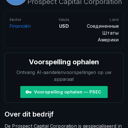
Prospect Capital Corporation
Sector
Valuta
Land
Financiën
USD
Соединенные
Штаты
Америки
Voorspelling ophalen
Ontvang AI-aandelenvoorspellingen op uw
apparaat
Voorspelling ophalen — PSEC
Over dit bedrijf
De Prospect Capital Corporation is gespecialiseerd in