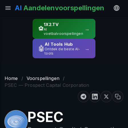
AI
Aandelenvoorspellingen
1X2.TV
⚽
→
AI
voetbalvoorspellingen
AI Tools Hub
🤖
→
Ontdek de beste AI-
tools
Home
/
Voorspellingen
/
PSEC — Prospect Capital Corporation
PSEC