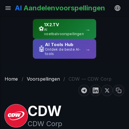
AI
Aandelenvoorspellingen
1X2.TV
⚽
→
AI
voetbalvoorspellingen
AI Tools Hub
🤖
→
Ontdek de beste AI-
tools
Home
/
Voorspellingen
/
CDW — CDW Corp
CDW
CDW Corp