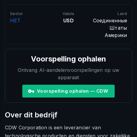
Sector
Valuta
Land
HET
USD
Соединенные
Штаты
Америки
Voorspelling ophalen
Ontvang AI-aandelenvoorspellingen op uw
apparaat
Voorspelling ophalen — CDW
Over dit bedrijf
CDW Corporation is een leverancier van
technologische producten en diensten voor zakelijke,