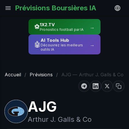
Prévisions Boursières IA
1X2.TV
⚽
→
Pronostics football par IA
AI Tools Hub
🤖
→
Découvrez les meilleurs
outils IA
Accueil
/
Prévisions
/
AJG — Arthur J. Galls & Co
AJG
Arthur J. Galls & Co