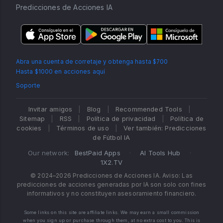
Predicciones de Acciones IA
Abra una cuenta de corretaje y obtenga hasta $700
Hasta $1000 en acciones aquí
Soporte
Invitar amigos
|
Blog
|
Recommended Tools
|
Sitemap
|
RSS
|
Política de privacidad
|
Política de
cookies
|
Términos de uso
|
Ver también: Predicciones
de Fútbol IA
Our network:
BestPaid Apps
·
AI Tools Hub
·
1X2.TV
© 2024–2026 Predicciones de Acciones IA. Aviso: Las
predicciones de acciones generadas por IA son solo con fines
informativos y no constituyen asesoramiento financiero.
Some links on this site are affiliate links. We may earn a small commission
when you sign up or purchase through them, at no extra cost to you. This is