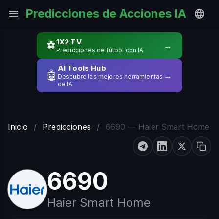
Predicciones de Acciones IA
1X2.TV
⚽
→
Predicciones de fútbol con IA
AI Tools Hub
🤖
→
Descubre las mejores herramientas
de IA
Inicio
/
Predicciones
/
6690 — Haier Smart Home
6690
Haier Smart Home