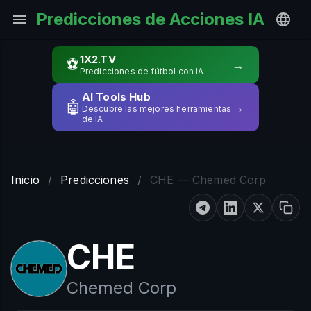
Predicciones de Acciones IA
1X2.TV
⚽
→
Predicciones de fútbol con IA
AI Tools Hub
🤖
→
Descubre las mejores herramientas
de IA
Inicio
/
Predicciones
/
CHE — Chemed Corp
CHE
Chemed Corp