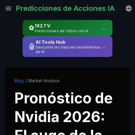
Predicciones de Acciones IA
1X2.TV
⚽
→
Predicciones de fútbol con IA
AI Tools Hub
🤖
→
Descubre las mejores herramientas
de IA
Blog
/ Market Analysis
Pronóstico de
Nvidia 2026: