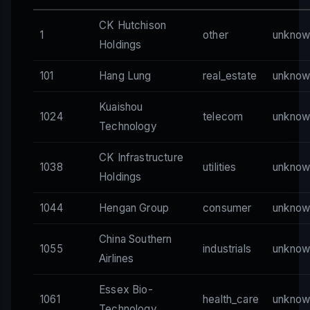
CK Hutchison
1
other
unknow
Holdings
101
Hang Lung
real_estate
unknow
Kuaishou
1024
telecom
unknow
Technology
CK Infrastructure
1038
utilities
unknow
Holdings
1044
Hengan Group
consumer
unknow
China Southern
1055
industrials
unknow
Airlines
Essex Bio-
1061
health_care
unknow
Technology