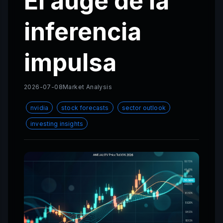
El auge de la
inferencia
impulsa
2026-07-08
Market Analysis
nvidia
stock forecasts
sector outlook
investing insights