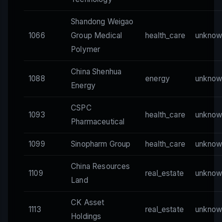
Shandong Weigao
1066
Group Medical
health_care
unknow
Polymer
China Shenhua
1088
energy
unknow
Energy
CSPC
1093
health_care
unknow
Pharmaceutical
1099
Sinopharm Group
health_care
unknow
China Resources
1109
real_estate
unknow
Land
CK Asset
1113
real_estate
unknow
Holdings