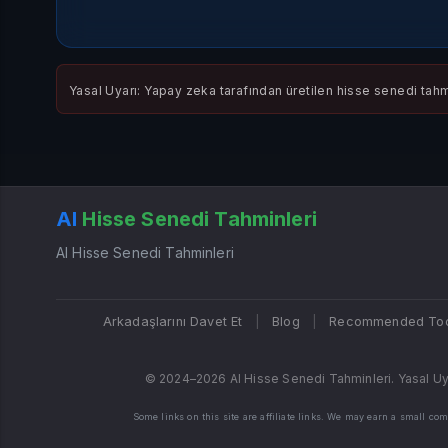
Yasal Uyarı: Yapay zeka tarafından üretilen hisse senedi tahmi
AI
Hisse Senedi Tahminleri
AI Hisse Senedi Tahminleri
Arkadaşlarını Davet Et
|
Blog
|
Recommended Too
© 2024–2026 AI Hisse Senedi Tahminleri. Yasal Uyarı
Some links on this site are affiliate links. We may earn a small c