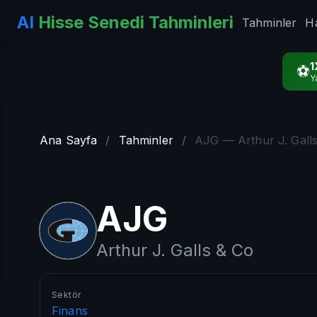
AI
Hisse Senedi Tahminleri
Tahminler
H
1
⚽
Y
Ana Sayfa
/
Tahminler
/
AJG — Arthur J. Gall
AJG
Arthur J. Galls & Co
Sektör
Finans