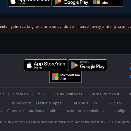
nleri yalnızca bilgilendirme amaçlıdır ve finansal tavsiye niteliği taşıma
ls
|
Sitemap
|
RSS
|
Gizlilik Politikası
|
Çerez Politikası
|
K
Our network:
BestPaid Apps
·
AI Tools Hub
·
1X2.TV
: Yapay zeka tarafından üretilen hisse senedi tahminleri yalnızca bilgilend
ommission when you sign up or purchase through them, at no extra cost to you. This is not inve