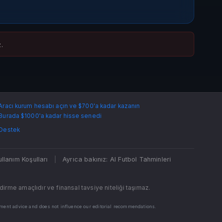
z.
Aracı kurum hesabı açın ve $700'a kadar kazanın
Burada $1000'a kadar hisse senedi
Destek
ullanım Koşulları
|
Ayrıca bakınız: AI Futbol Tahminleri
irme amaçlıdır ve finansal tavsiye niteliği taşımaz.
stment advice and does not influence our editorial recommendations.