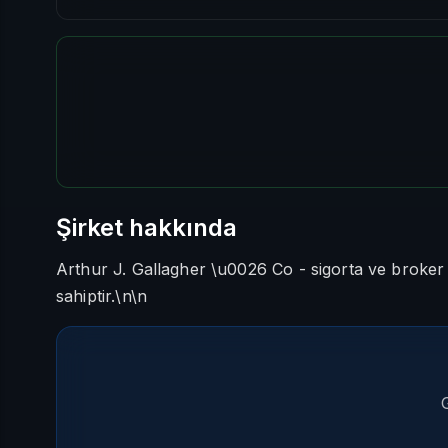
Şirket hakkında
Arthur J. Gallagher \u0026 Co - sigorta ve broker 
sahiptir.\n\n