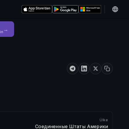
→
in
Ülke
Соединенные Штаты Америки