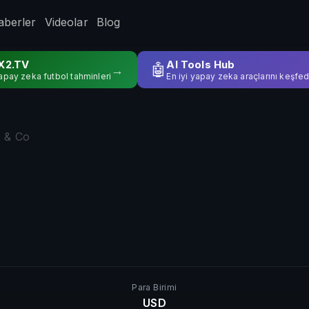
aberler
Videolar
Blog
X2.TV
AI Tools Hub
🤖
→
apay zeka futbol tahminleri
En iyi yapay zeka araçlarını keşfed
s & Co
Para Birimi
USD