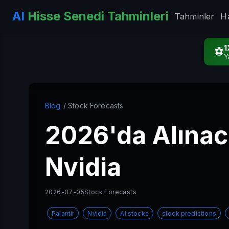
AI
Hisse Senedi Tahminleri
Tahminler
H
1
⚽
Y
Blog
/ Stock Forecasts
2026'da Alınacak
Nvidia
2026-07-05
Stock Forecasts
Palantir
Nvidia
AI stocks
stock predictions