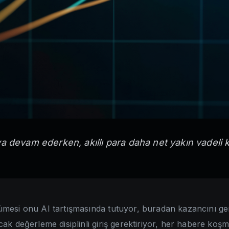
aya devam ederken, akıllı para daha net yakın vadeli
üyümesi onu AI tartışmasında tutuyor, buradan kazancını gen
ncak değerleme disiplinli giriş gerektiriyor, her habere koş