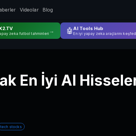
aberler
Videolar
Blog
X2.TV
AI Tools Hub
🤖
→
apay zeka futbol tahminleri
En iyi yapay zeka araçlarını keşfed
 En İyi AI Hisseleri
tech stocks