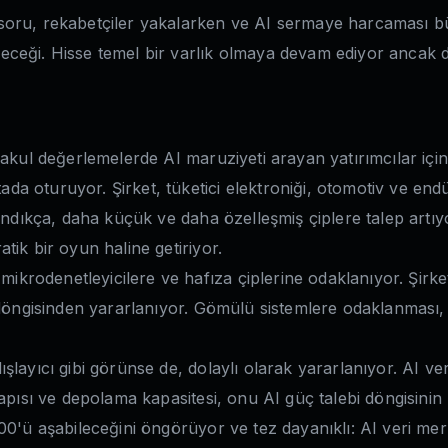
soru, rekabetçiler yakalarken ve AI sermaye harcaması 
yeceği. Hisse temel bir varlık olmaya devam ediyor anca
makul değerlemelerde AI maruziyeti arayan yatırımcılar içi
tada oturuyor. Şirket, tüketici elektroniği, otomotiv ve endü
şındıkça, daha küçük ve daha özelleşmiş çiplere talep artı
ik bir oyun haline getiriyor.
mikrodenetleyicilere ve hafıza çiplerine odaklanıyor. Şirke
 döngisinden yararlanıyor. Gömülü sistemlere odaklanması, 
ışlayıcı gibi görünse de, dolaylı olarak yararlanıyor. AI ve
apısı ve depolama kapasitesi, onu AI güç talebi döngisinin
00'ü aşabileceğini öngörüyor ve tez dayanıklı: AI veri me