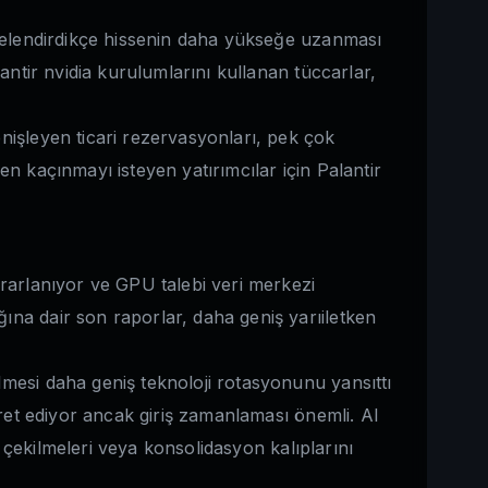
ecelendirdikçe hissenin daha yükseğe uzanması
antir nvidia kurulumlarını kullanan tüccarlar,
nişleyen ticari rezervasyonları, pek çok
n kaçınmayı isteyen yatırımcılar için Palantir
ararlanıyor ve GPU talebi veri merkezi
ına dair son raporlar, daha geniş yarıiletken
mesi daha geniş teknoloji rotasyonunu yansıttı
aret ediyor ancak giriş zamanlaması önemli. AI
i çekilmeleri veya konsolidasyon kalıplarını