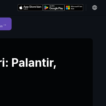
→
in
: Palantir,