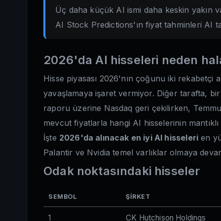
Üç daha küçük AI ismi daha keskin yakın vad
AI Stock Predictions'ın fiyat tahminleri AI ta
2026'da AI hisseleri neden hal
Hisse piyasası 2026'nın çoğunu iki rekabetçi a
yavaşlamaya işaret vermiyor. Diğer tarafta, bir
raporu üzerine Nasdaq geri çekilirken, Temmuz 
mevcut fiyatlarla hangi AI hisselerinin mantıkl
İşte
2026'da alınacak en iyi AI hisseleri
en yü
Palantir ve Nvidia temel varlıklar olmaya dev
Odak noktasındaki hisseler
SEMBOL
ŞIRKET
1
CK Hutchison Holdings