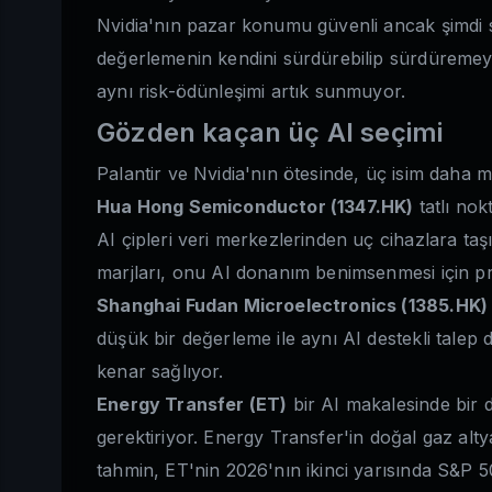
Nvidia'nın pazar konumu güvenli ancak şimdi 
değerlemenin kendini sürdürebilip sürdüreme
aynı risk-ödünleşimi artık sunmuyor.
Gözden kaçan üç AI seçimi
Palantir ve Nvidia'nın ötesinde, üç isim daha 
Hua Hong Semiconductor (1347.HK)
tatlı nok
AI çipleri veri merkezlerinden uç cihazlara ta
marjları, onu AI donanım benimsenmesi için prat
Shanghai Fudan Microelectronics (1385.HK)
düşük bir değerleme ile aynı AI destekli talep
kenar sağlıyor.
Energy Transfer (ET)
bir AI makalesinde bir d
gerektiriyor. Energy Transfer'in doğal gaz alty
tahmin, ET'nin 2026'nın ikinci yarısında S&P 5