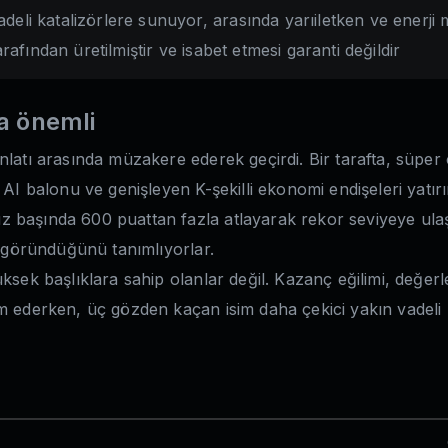
eli katalizörlere sunuyor, arasında yarıiletken ve enerji 
rafından üretilmiştir ve isabet etmesi garanti değildir
a önemli
nlatı arasında müzakere ederek geçirdi. Bir tarafta, süper
 AI balonu ve genişleyen K-şekilli ekonomi endişeleri yatırı
başında 600 puattan fazla atlayarak rekor seviyeye ulaştı
ı göründüğünü tanımlıyorlar.
ksek başlıklara sahip olanlar değil. Kazanç eğilimi, değerl
am ederken, üç gözden kaçan isim daha çekici yakın vadeli