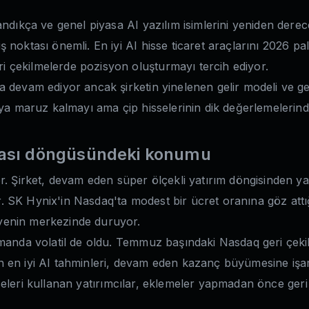
landıkça ve genel piyasa AI yazılım isimlerini yeniden der
noktası önemli. En iyi AI hisse ticaret araçlarını 2026 pal
 çekilmelerde pozisyon oluşturmayı tercih ediyor.
 devam ediyor ancak şirketin yinelenen gelir modeli ve ge
'ya maruz kalmayı ama çip hisselerinin dik değerlemelerinde
ması döngüsündeki konumu
r. Şirket, devam eden süper ölçekli yatırım döngisinden y
 SK Hynix'in Nasdaq'ta modest bir ücret oranına göz attığ
yenin merkezinde duruyor.
amanda volatil de oldu. Temmuz başındaki Nasdaq geri çekil
için en iyi AI tahminleri, devam eden kazanç büyümesine iş
hisseleri kullanan yatırımcılar, eklemeler yapmadan önce ger