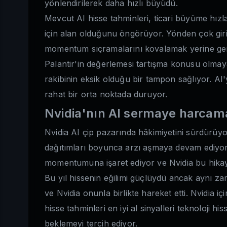
yönlendirilerek daha hızlı büyüdü.
Mevcut AI hisse tahminleri, ticari büyüme hız
için alan olduğunu öngörüyor. Yönden çok giriş 
momentum sıçramalarını kovalamak yerine geri
Palantir'in değerlemesi tartışma konusu olmaya
rakibinin eksik olduğu bir tampon sağlıyor. AI
rahat bir orta noktada duruyor.
Nvidia'nın AI sermaye harca
Nvidia AI çip pazarında hâkimiyetini sürdürüyo
dağıtımları boyunca arzı aşmaya devam ediyor.
momentumuna işaret ediyor ve Nvidia bu hika
Bu yıl hissenin eğilimi güçlüydü ancak aynı z
ve Nvidia onunla birlikte hareket etti. Nvidia 
hisse tahminleri en iyi al sinyalleri teknoloji 
beklemeyi tercih ediyor.