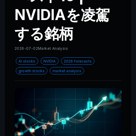
NVIDIAを凌駕
する銘柄
2026-07-02
Market Analysis
AI stocks
NVIDIA
2026 forecasts
growth stocks
market analysis