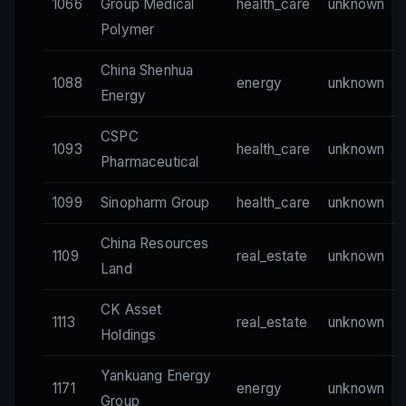
1066
Group Medical
health_care
unknown
Polymer
China Shenhua
1088
energy
unknown
Energy
CSPC
1093
health_care
unknown
Pharmaceutical
1099
Sinopharm Group
health_care
unknown
China Resources
1109
real_estate
unknown
Land
CK Asset
1113
real_estate
unknown
Holdings
Yankuang Energy
1171
energy
unknown
Group