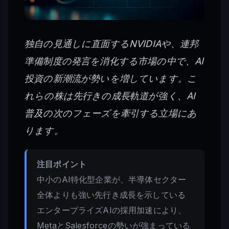
独自の見通しに直面するNVIDIAや、連邦
準備制度の発言を消化する市場の中で、AI
投資の新潮流が勢いを増しています。こ
れらの株は先行きの成長軌道が強く、AI
普及の次のフェーズを牽引する立場にあ
ります。
注目ポイント
中小のAI特化型企業が、半導体セクター
全体よりも強い先行き成長を示している
エンタープライズAIの採用加速により、
MetaとSalesforceの勢いが強まっている