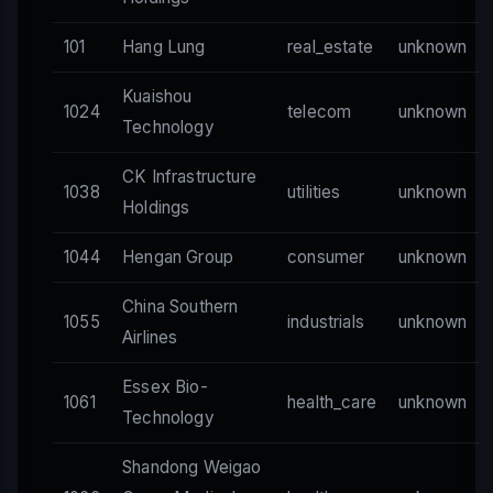
101
Hang Lung
real_estate
unknown
Kuaishou
1024
telecom
unknown
Technology
CK Infrastructure
1038
utilities
unknown
Holdings
1044
Hengan Group
consumer
unknown
China Southern
1055
industrials
unknown
Airlines
Essex Bio-
1061
health_care
unknown
Technology
Shandong Weigao