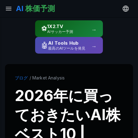
AI
株価予測
1X2.TV
⚽
→
AIサッカー予測
AI Tools Hub
🤖
→
最高のAIツールを発見
ブログ
/ Market Analysis
2026年に買っ
ておきたいAI株
ベスト10 |