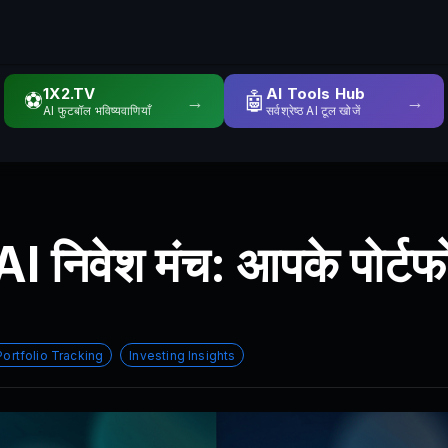
1X2.TV
AI Tools Hub
⚽
🤖
→
→
AI फुटबॉल भविष्यवाणियाँ
सर्वश्रेष्ठ AI टूल खोजें
AI निवेश मंच: आपके पोर्टफ
Portfolio Tracking
Investing Insights