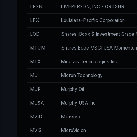
LPSN
LIVEPERSON, INC - ORDSHR
LPX
Louisiana-Pacific Corporation
LQD
iShares iBoxx $ Investment Grade
MTUM
iShares Edge MSCI USA Momentum
MTX
Minerals Technologies Inc.
MU
Micron Technology
MUR
Murphy Oil
MUSA
Murphy USA Inc
MVID
М.видео
MVIS
MicroVision