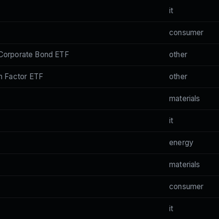
it
consumer
 Corporate Bond ETF
other
 Factor ETF
other
materials
it
energy
materials
consumer
it