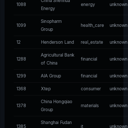
China Shenhua
1088
energy
unknown
Energy
Sinopharm
1099
health_care
unknown
Group
12
Henderson Land
real_estate
unknown
Agricultural Bank
1288
financial
unknown
of China
1299
AIA Group
financial
unknown
1368
Xtep
consumer
unknown
China Hongqiao
1378
materials
unknown
Group
Shanghai Fudan
1385
it
unknown