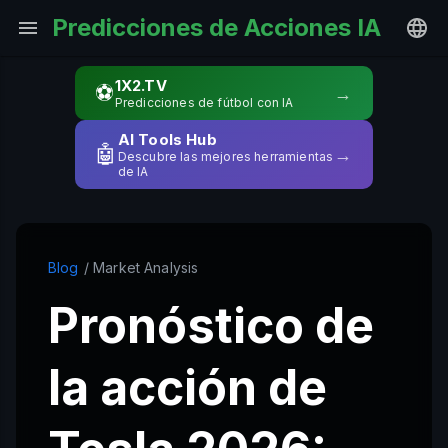
Predicciones de Acciones IA
1X2.TV
⚽
→
Predicciones de fútbol con IA
AI Tools Hub
🤖
→
Descubre las mejores herramientas
de IA
Blog
/ Market Analysis
Pronóstico de
la acción de